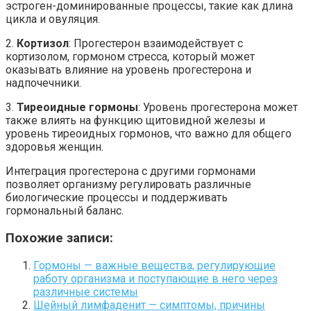
эстроген-доминированные процессы, такие как длина
цикла и овуляция.
2.
Кортизол
: Прогестерон взаимодействует с
кортизолом, гормоном стресса, который может
оказывать влияние на уровень прогестерона и
надпочечники.
3.
Тиреоидные гормоны
: Уровень прогестерона может
также влиять на функцию щитовидной железы и
уровень тиреоидных гормонов, что важно для общего
здоровья женщин.
Интеграция прогестерона с другими гормонами
позволяет организму регулировать различные
биологические процессы и поддерживать
гормональный баланс.
Похожие записи:
Гормоны — важные вещества, регулирующие
работу организма и поступающие в него через
различные системы
Шейный лимфаденит — симптомы, причины