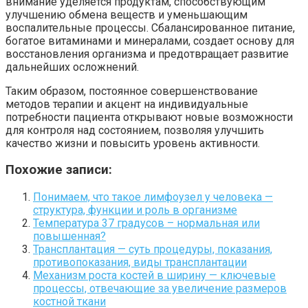
внимание уделяется продуктам, способствующим
улучшению обмена веществ и уменьшающим
воспалительные процессы. Сбалансированное питание,
богатое витаминами и минералами, создает основу для
восстановления организма и предотвращает развитие
дальнейших осложнений.
Таким образом, постоянное совершенствование
методов терапии и акцент на индивидуальные
потребности пациента открывают новые возможности
для контроля над состоянием, позволяя улучшить
качество жизни и повысить уровень активности.
Похожие записи:
Понимаем, что такое лимфоузел у человека —
структура, функции и роль в организме
Температура 37 градусов – нормальная или
повышенная?
Трансплантация — суть процедуры, показания,
противопоказания, виды трансплантации
Механизм роста костей в ширину — ключевые
процессы, отвечающие за увеличение размеров
костной ткани