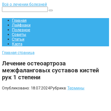
Перейти
Всё о лечении болезней
к
Поиск:
контенту
Главная
Лайфхаки
Полезное
Советы
Статьи
Карта
Главная страница
Лечение остеоартроза
межфаланговых суставов кистей
рук 1 степени
Опубликовано:
18.07.2024
Рубрика:
Термины