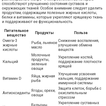
способствуют улучшению состояния суставов и
окружающих тканей. Особое внимание следует уделить
продуктам, содержащим полезные жирные кислоты,
белки и витамины, которые укрепляют хрящевую ткань
и поддерживают ее функциональность.
Питательное
Продукты
Польза
вещество
Омега-3
Снижение воспаления,
Рыба, льняное
жирные
улучшение обмена
масло
кислоты
веществ
Молочные
Укрепление костей,
продукты,
Кальций
поддержание плотности
зеленые
хрящей
овощи
Улучшение усвоения
Яйца, жирная
Витамин D
кальция, поддержание
рыба
иммунной системы
Защита клеток, борьба с
Ягоды, орехи,
Антиоксиданты
окислительным
овощи
стрессом
Укрепление суставных
Бульоны,