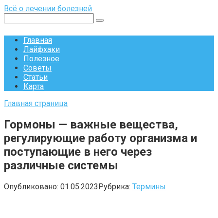
Перейти
Всё о лечении болезней
к
Поиск:
контенту
Главная
Лайфхаки
Полезное
Советы
Статьи
Карта
Главная страница
Гормоны — важные вещества,
регулирующие работу организма и
поступающие в него через
различные системы
Опубликовано:
01.05.2023
Рубрика:
Термины