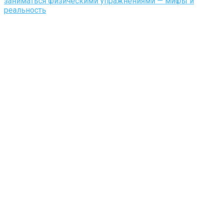
заниматься физическими упражнениями — мифы и
реальность