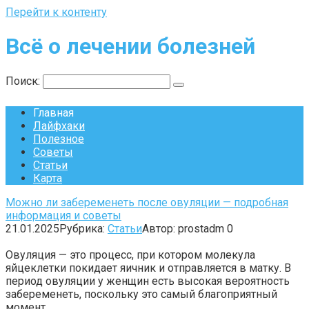
Перейти к контенту
Всё о лечении болезней
Поиск:
Главная
Лайфхаки
Полезное
Советы
Статьи
Карта
Можно ли забеременеть после овуляции — подробная
информация и советы
21.01.2025
Рубрика:
Статьи
Автор:
prostadm
0
Овуляция — это процесс, при котором молекула
яйцеклетки покидает яичник и отправляется в матку. В
период овуляции у женщин есть высокая вероятность
забеременеть, поскольку это самый благоприятный
момент