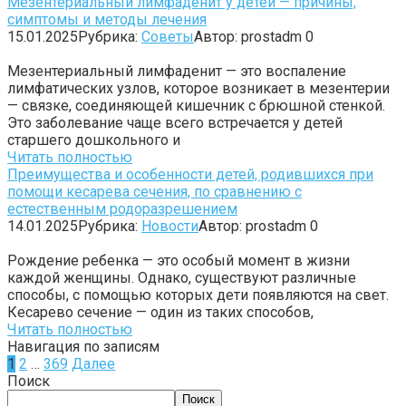
Мезентериальный лимфаденит у детей — причины,
симптомы и методы лечения
15.01.2025
Рубрика:
Советы
Автор:
prostadm
0
Мезентериальный лимфаденит — это воспаление
лимфатических узлов, которое возникает в мезентерии
— связке, соединяющей кишечник с брюшной стенкой.
Это заболевание чаще всего встречается у детей
старшего дошкольного и
Читать полностью
Преимущества и особенности детей, родившихся при
помощи кесарева сечения, по сравнению с
естественным родоразрешением
14.01.2025
Рубрика:
Новости
Автор:
prostadm
0
Рождение ребенка — это особый момент в жизни
каждой женщины. Однако, существуют различные
способы, с помощью которых дети появляются на свет.
Кесарево сечение — один из таких способов,
Читать полностью
Навигация по записям
1
2
…
369
Далее
Поиск
Поиск