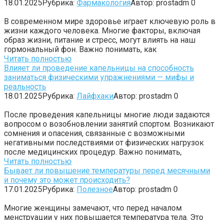
18.01.2025
Рубрика:
Фармакология
Автор:
prostadm
0
В современном мире здоровье играет ключевую роль в
жизни каждого человека. Многие факторы, включая
образ жизни, питание и стресс, могут влиять на наш
гормональный фон. Важно понимать, как
Читать полностью
Влияет ли проведение капельницы на способность
заниматься физическими упражнениями — мифы и
реальность
18.01.2025
Рубрика:
Лайфхаки
Автор:
prostadm
0
После проведения капельницы многие люди задаются
вопросом о возобновлении занятий спортом. Возникают
сомнения и опасения, связанные с возможными
негативными последствиями от физических нагрузок
после медицинских процедур. Важно понимать,
Читать полностью
Бывает ли повышение температуры перед месячными
и почему это может происходить?
17.01.2025
Рубрика:
Полезное
Автор:
prostadm
0
Многие женщины замечают, что перед началом
менструации у них повышается температура тела. Это