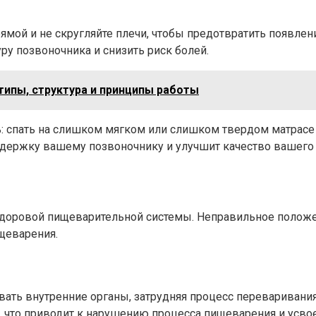
прямой и не скругляйте плечи, чтобы предотвратить появле
у позвоночника и снизить риск болей.
типы, структура и принципы работы
ь: спать на слишком мягком или слишком твердом матрасе
держку вашему позвоночнику и улучшит качество вашего 
здоровой пищеварительной системы. Неправильное положе
щеварения.
ать внутренние органы, затрудняя процесс переваривани
 что приводит к нарушению процесса пищеварения и усво