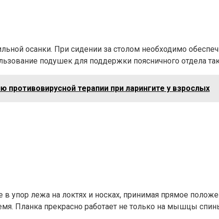
льной осанки. При сидении за столом необходимо обеспеч
ользование подушек для поддержки поясничного отдела т
 противовирусной терапии при ларингите у взрослых
 в упор лежа на локтях и носках, принимая прямое положе
ремя. Планка прекрасно работает не только на мышцы спин