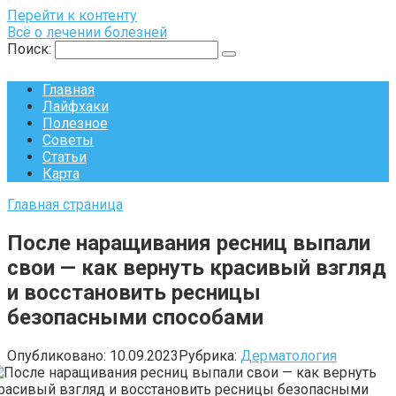
Перейти к контенту
Всё о лечении болезней
Поиск:
Главная
Лайфхаки
Полезное
Советы
Статьи
Карта
Главная страница
После наращивания ресниц выпали
свои — как вернуть красивый взгляд
и восстановить ресницы
безопасными способами
Опубликовано:
10.09.2023
Рубрика:
Дерматология