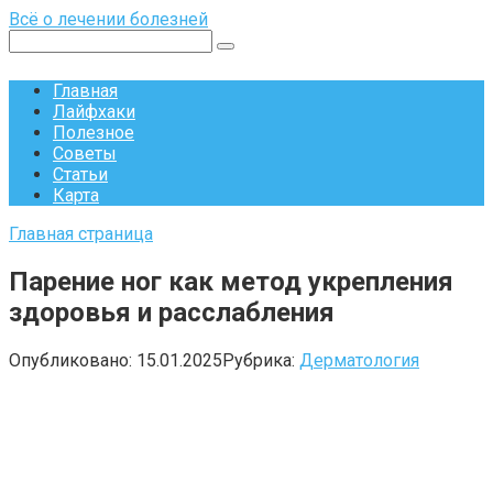
Перейти
Всё о лечении болезней
к
Поиск:
контенту
Главная
Лайфхаки
Полезное
Советы
Статьи
Карта
Главная страница
Парение ног как метод укрепления
здоровья и расслабления
Опубликовано:
15.01.2025
Рубрика:
Дерматология