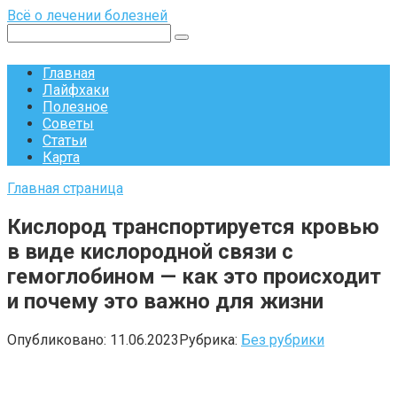
Перейти
Всё о лечении болезней
к
Поиск:
контенту
Главная
Лайфхаки
Полезное
Советы
Статьи
Карта
Главная страница
Кислород транспортируется кровью
в виде кислородной связи с
гемоглобином — как это происходит
и почему это важно для жизни
Опубликовано:
11.06.2023
Рубрика:
Без рубрики