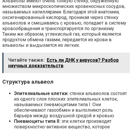
Альвеолы имеют очень тонкую стенку, окруженную
множеством микроскопических кровеносных сосудов,
называемых капиллярами. Благодаря этой анатомии,
оксигенированный кислород, проникая через стенку
альвеолов и смешиваясь с кровью, попадает в систему
кровообращения и транспортируется по организму.
Таким же образом, углекислый газ, который является
продуктом обмена газами, передается из крови в
альвеолы и выдыхается из легких.
Читайте также:
Есть ли ДНК у вирусов? Разбор
научных доказательств
Структура альвеол
Эпителиальные клетки:
стенки альвеолов состоят
из одного слоя плоских эпителиальных клеток,
называемых пневмоцитами типа I. Они
обеспечивают газообмен и выполняют роль
барьера между воздушной средой и кровью.
Пневмоциты типа II:
эти клетки производят
поверхностно-активное вещество, которое