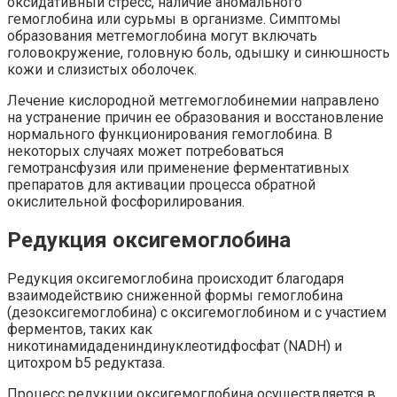
оксидативный стресс, наличие аномального
гемоглобина или сурьмы в организме. Симптомы
образования метгемоглобина могут включать
головокружение, головную боль, одышку и синюшность
кожи и слизистых оболочек.
Лечение кислородной метгемоглобинемии направлено
на устранение причин ее образования и восстановление
нормального функционирования гемоглобина. В
некоторых случаях может потребоваться
гемотрансфузия или применение ферментативных
препаратов для активации процесса обратной
окислительной фосфорилирования.
Редукция оксигемоглобина
Редукция оксигемоглобина происходит благодаря
взаимодействию сниженной формы гемоглобина
(дезоксигемоглобина) с оксигемоглобином и с участием
ферментов, таких как
никотинамидадениндинуклеотидфосфат (NADH) и
цитохром b5 редуктаза.
Процесс редукции оксигемоглобина осуществляется в