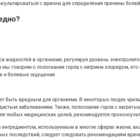
сультироваться с врачом для определения причины болей 
едно?
а жидкостей в организме, регулируя уровень электролитов
мы говорим о полоскании горла с натрием хлоридом, его 
ие и болевые ощущения.
жет быть вредным для организма. В некоторых людях чрез
истым заболеваниям. Также, полоскание горла с нагреты
для любых медицинских целей, рекомендуется проконсульт
м ингредиентом, используемым в многих сферах жизни, вк
ых последствий, следует следовать рекомендациям врача 