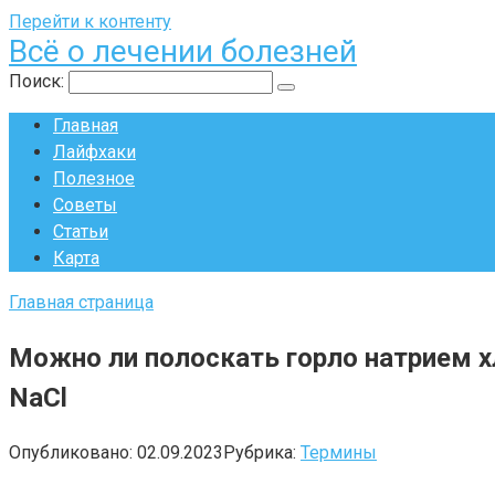
Перейти к контенту
Всё о лечении болезней
Поиск:
Главная
Лайфхаки
Полезное
Советы
Статьи
Карта
Главная страница
Можно ли полоскать горло натрием х
NaCl
Опубликовано:
02.09.2023
Рубрика:
Термины