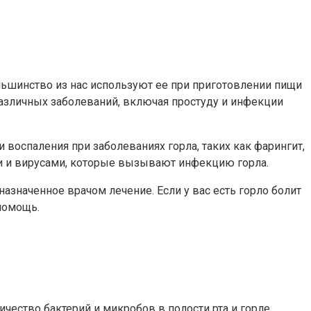
льшинство из нас используют ее при приготовлении пищи
различных заболеваний, включая простуду и инфекции
воспаления при заболеваниях горла, таких как фарингит,
ми и вирусами, которые вызывают инфекцию горла.
назначенное врачом лечение. Если у вас есть горло болит
помощь.
чество бактерий и микробов в полости рта и горле.