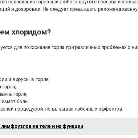
ля полоскания горла или любого другого способа использ
аций и дозировки. Не следует превышать рекомендованну
ием хлоридом?
зуется для полоскания горла при различных проблемах с н
ии и вирусы в горле;
 горла;
вм в горле;
нимает боль;
пасной процедурой, не вызывая побочных эффектов.
лимфоузлов на теле и их функции