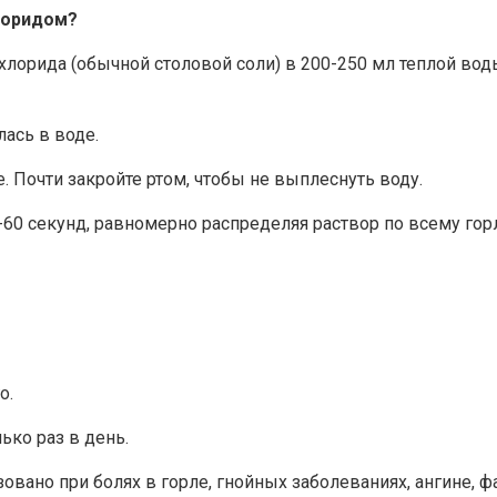
лоридом?
я хлорида (обычной столовой соли) в 200-250 мл теплой в
ась в воде.
е. Почти закройте ртом, чтобы не выплеснуть воду.
-60 секунд, равномерно распределяя раствор по всему горл
о.
ко раз в день.
вано при болях в горле, гнойных заболеваниях, ангине, ф