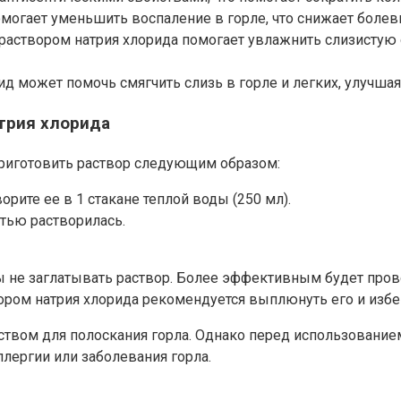
могает уменьшить воспаление в горле, что снижает болев
раствором натрия хлорида помогает увлажнить слизистую 
д может помочь смягчить слизь в горле и легких, улучшая
атрия хлорида
приготовить раствор следующим образом:
орите ее в 1 стакане теплой воды (250 мл).
тью растворилась.
 не заглатывать раствор. Более эффективным будет прово
ром натрия хлорида рекомендуется выплюнуть его и избега
твом для полоскания горла. Однако перед использование
ллергии или заболевания горла.