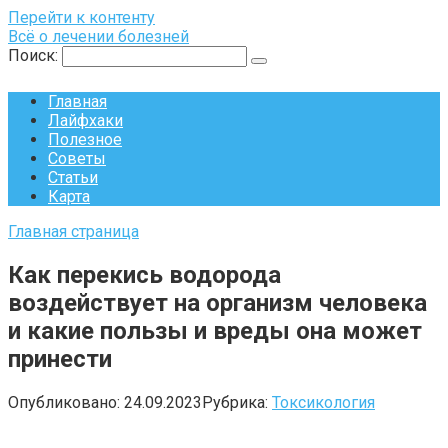
Перейти к контенту
Всё о лечении болезней
Поиск:
Главная
Лайфхаки
Полезное
Советы
Статьи
Карта
Главная страница
Как перекись водорода
воздействует на организм человека
и какие пользы и вреды она может
принести
Опубликовано:
24.09.2023
Рубрика:
Токсикология