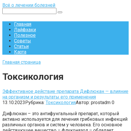
Перейти
Всё о лечении болезней
к
Поиск:
контенту
Главная
Лайфхаки
Полезное
Советы
Статьи
Карта
Главная страница
Токсикология
Эффективное действие препарата Дифлюкан — влияние
на организм и результаты его применения
13.10.2023
Рубрика:
Токсикология
Автор:
prostadm
0
Дифлюкан – это антифунгальный препарат, который
активно используется для лечения грибковых инфекций
различных органов и систем у человека. Его основное
действующее вещество – флуконазол – обладает