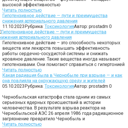
высокой эффективностью
Читать полностью
Гипотензивное действие — пути и преимущества
снижения артериального давления
11.10.2023
Рубрика:
Токсикология
Автор:
prostadm
0
Гипотензивное действие – это способность некоторых
веществ или лекарств повышать эффективность
работы сердечно-сосудистой системы и снижать
кровяное давление. Такие вещества иногда называют
гипотензивами. Они помогают справиться с гипертонией
Читать полностью
Какая радиация была в Чернобыле при взрыве — и как
она повлияла на окружающую среду и жителей
05.10.2023
Рубрика:
Токсикология
Автор:
prostadm
0
Чернобыльская катастрофа стала одним из самых
серьезных ядерных происшествий в истории
человечества. В результате взрыва реактора на
Чернобыльской АЭС 26 апреля 1986 года радиационное
загрязнение превратило Чернобыль и
Читать полностью