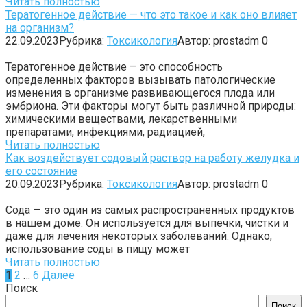
Читать полностью
Тератогенное действие — что это такое и как оно влияет
на организм?
22.09.2023
Рубрика:
Токсикология
Автор:
prostadm
0
Тератогенное действие – это способность
определенных факторов вызывать патологические
изменения в организме развивающегося плода или
эмбриона. Эти факторы могут быть различной природы:
химическими веществами, лекарственными
препаратами, инфекциями, радиацией,
Читать полностью
Как воздействует содовый раствор на работу желудка и
его состояние
20.09.2023
Рубрика:
Токсикология
Автор:
prostadm
0
Сода — это один из самых распространенных продуктов
в нашем доме. Он используется для выпечки, чистки и
даже для лечения некоторых заболеваний. Однако,
использование соды в пищу может
Читать полностью
Навигация
1
2
…
6
Далее
по
Поиск
записям
Поиск