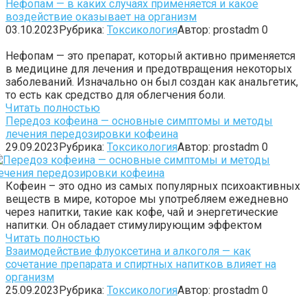
Нефопам — в каких случаях применяется и какое
воздействие оказывает на организм
03.10.2023
Рубрика:
Токсикология
Автор:
prostadm
0
Нефопам — это препарат, который активно применяется
в медицине для лечения и предотвращения некоторых
заболеваний. Изначально он был создан как анальгетик,
то есть как средство для облегчения боли.
Читать полностью
Передоз кофеина — основные симптомы и методы
лечения передозировки кофеина
29.09.2023
Рубрика:
Токсикология
Автор:
prostadm
0
Кофеин – это одно из самых популярных психоактивных
веществ в мире, которое мы употребляем ежедневно
через напитки, такие как кофе, чай и энергетические
напитки. Он обладает стимулирующим эффектом
Читать полностью
Взаимодействие флуоксетина и алкоголя — как
сочетание препарата и спиртных напитков влияет на
организм
25.09.2023
Рубрика:
Токсикология
Автор:
prostadm
0