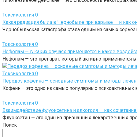
Гипотензивное действие – это способность некоторых в
Токсикология
0
Какая радиация была в Чернобыле при взрыве — и как о
Чернобыльская катастрофа стала одним из самых серьезн
Токсикология
0
Нефопам — в каких случаях применяется и какое воздейс
Нефопам — это препарат, который активно применяется 
Токсикология
0
Передоз кофеина — основные симптомы и методы лечен
Кофеин – это одно из самых популярных психоактивных 
Токсикология
0
Взаимодействие флуоксетина и алкоголя — как сочетание
Флуоксетин — это один из признанных лекарственных пре
Поиск