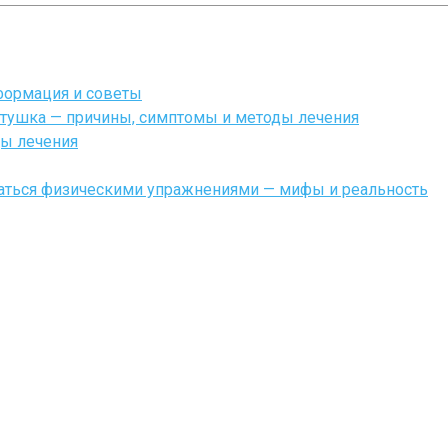
формация и советы
тушка — причины, симптомы и методы лечения
ды лечения
маться физическими упражнениями — мифы и реальность