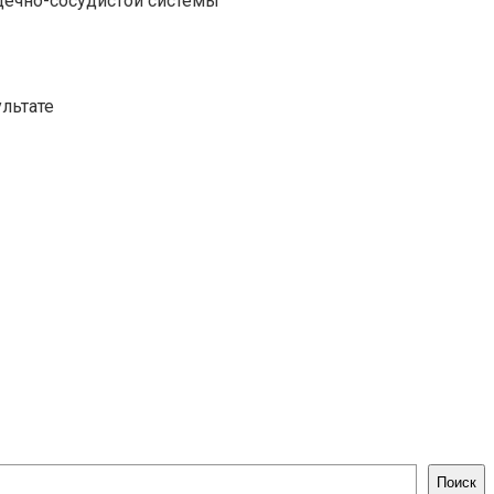
дечно-сосудистой системы
льтате
Поиск