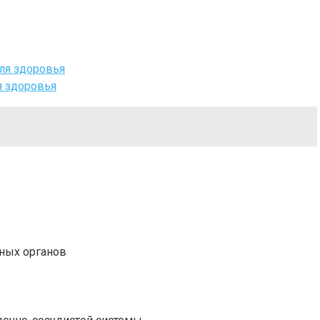
ля здоровья
я здоровья
чных органов