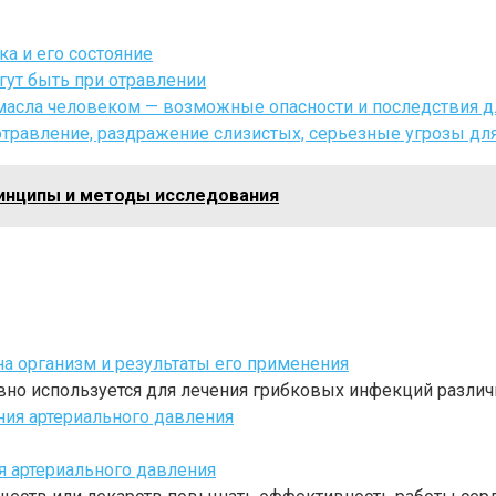
а и его состояние
гут быть при отравлении
масла человеком — возможные опасности и последствия д
равление, раздражение слизистых, серьезные угрозы дл
ринципы и методы исследования
а организм и результаты его применения
вно используется для лечения грибковых инфекций разли
я артериального давления