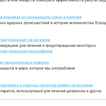
еществ или лекарств повышать эффективность работы сер
на повлияла на окружающую среду и жителей
ых ядерных происшествий в истории человечества. В резу
твие оказывает на организм
в медицине для лечения и предотвращения некоторых
ия передозировки кофеина
веществ в мире, которое мы употребляем
 препарата и спиртных напитков влияет на организм
паратов, используемый для лечения депрессии и других