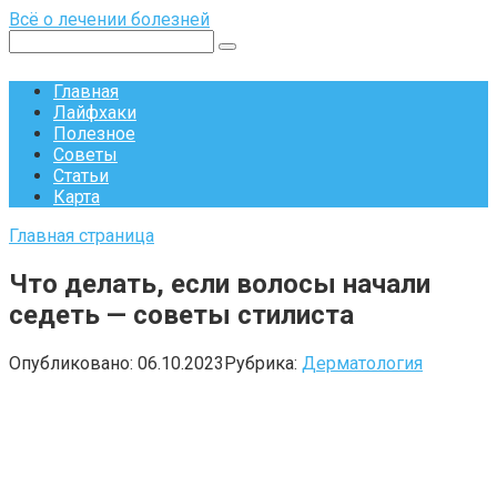
Перейти
Всё о лечении болезней
к
Поиск:
контенту
Главная
Лайфхаки
Полезное
Советы
Статьи
Карта
Главная страница
Что делать, если волосы начали
седеть — советы стилиста
Опубликовано:
06.10.2023
Рубрика:
Дерматология