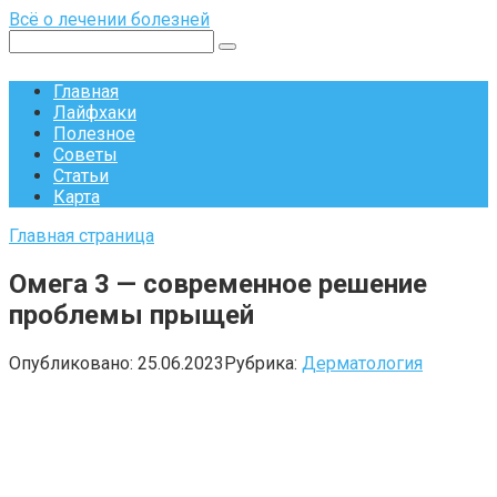
Перейти
Всё о лечении болезней
к
Поиск:
контенту
Главная
Лайфхаки
Полезное
Советы
Статьи
Карта
Главная страница
Омега 3 — современное решение
проблемы прыщей
Опубликовано:
25.06.2023
Рубрика:
Дерматология