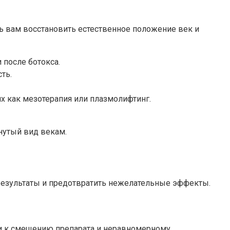
чь вам восстановить естественное положение век и
 после ботокса.
ть.
х как мезотерапия или плазмолифтинг.
нутый вид векам.
результаты и предотвратить нежелательные эффекты.
сти к смещению препарата и неравномерному