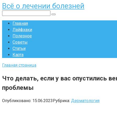
Всё о лечении болезней
Перейти
к
Поиск:
контенту
Главная
Лайфхаки
Полезное
Советы
Статьи
Карта
Главная страница
Что делать, если у вас опустились 
проблемы
Опубликовано:
15.06.2023
Рубрика:
Дерматология