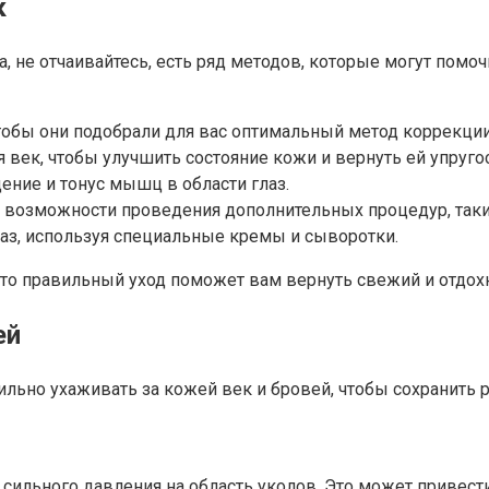
к
, не отчаивайтесь, есть ряд методов, которые могут помо
чтобы они подобрали для вас оптимальный метод коррекции
век, чтобы улучшить состояние кожи и вернуть ей упругос
ние и тонус мышц в области глаз.
о возможности проведения дополнительных процедур, таки
лаз, используя специальные кремы и сыворотки.
что правильный уход поможет вам вернуть свежий и отдох
ей
льно ухаживать за кожей век и бровей, чтобы сохранить 
е сильного давления на область уколов. Это может приве