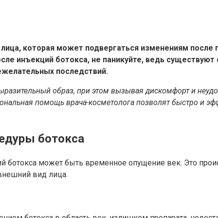
й лица, которая может подвергаться изменениям после
после инъекций ботокса, не паникуйте, ведь существую
ежелательных последствий.
ыразительный образ, при этом вызывая дискомфорт и неудов
нальная помощь врача-косметолога позволят быстро и эффе
едуры ботокса
 ботокса может быть временное опущение век. Это проис
внешний вид лица.
ием ботокса в область век, излишком препарата, недост