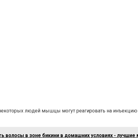
 некоторых людей мышцы могут реагировать на инъекцию 
ь волосы в зоне бикини в домашних условиях - лучшие