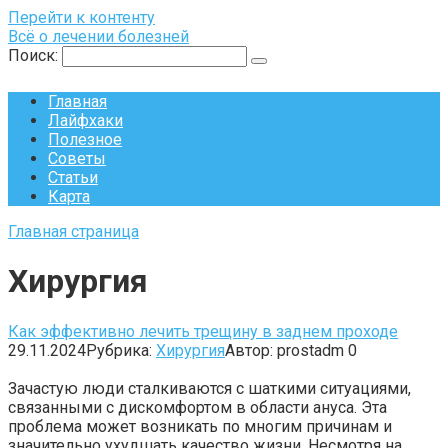
Перейти к контенту
Всё о лечении болезней
Поиск:
Главная
Лайфхаки
Полезное
Советы
Статьи
Карта
Главная страница
Хирургия
Как эффективно лечить трещину в заднем проходе
29.11.2024
Рубрика:
Хирургия
Автор:
prostadm
0
Зачастую люди сталкиваются с шаткими ситуациями,
связанными с дискомфортом в области ануса. Эта
проблема может возникать по многим причинам и
значительно ухудшать качество жизни. Несмотря на