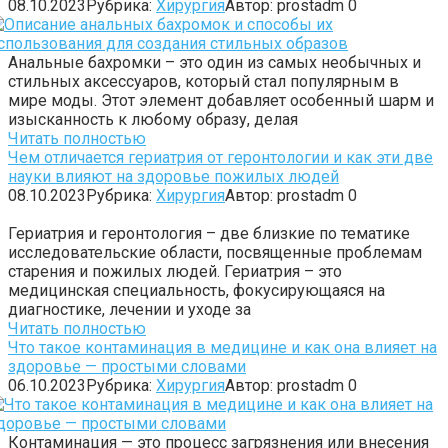
08.10.2023
Рубрика:
Хирургия
Автор:
prostadm
0
Анальные бахромки – это один из самых необычных и
стильных аксессуаров, который стал популярным в
мире моды. Этот элемент добавляет особенный шарм и
изысканность к любому образу, делая
Читать полностью
Чем отличается гериатрия от геронтологии и как эти две
науки влияют на здоровье пожилых людей
08.10.2023
Рубрика:
Хирургия
Автор:
prostadm
0
Гериатрия и геронтология – две близкие по тематике
исследовательские области, посвященные проблемам
старения и пожилых людей. Гериатрия – это
медицинская специальность, фокусирующаяся на
диагностике, лечении и уходе за
Читать полностью
Что такое контаминация в медицине и как она влияет на
здоровье — простыми словами
06.10.2023
Рубрика:
Хирургия
Автор:
prostadm
0
Контаминация — это процесс загрязнения или внесения