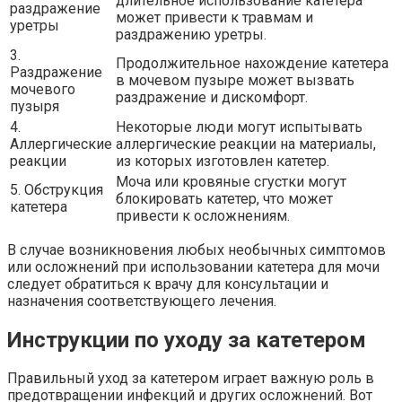
длительное использование катетера
раздражение
может привести к травмам и
уретры
раздражению уретры.
3.
Продолжительное нахождение катетера
Раздражение
в мочевом пузыре может вызвать
мочевого
раздражение и дискомфорт.
пузыря
4.
Некоторые люди могут испытывать
Аллергические
аллергические реакции на материалы,
реакции
из которых изготовлен катетер.
Моча или кровяные сгустки могут
5. Обструкция
блокировать катетер, что может
катетера
привести к осложнениям.
В случае возникновения любых необычных симптомов
или осложнений при использовании катетера для мочи
следует обратиться к врачу для консультации и
назначения соответствующего лечения.
Инструкции по уходу за катетером
Правильный уход за катетером играет важную роль в
предотвращении инфекций и других осложнений. Вот