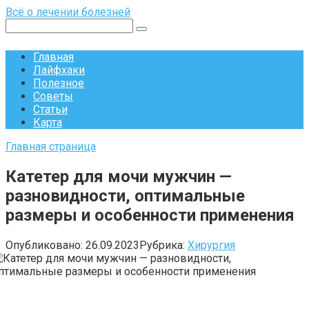
Перейти
Всё о лечении болезней
к
Поиск:
контенту
Главная
Лайфхаки
Полезное
Советы
Статьи
Карта
Главная страница
Катетер для мочи мужчин —
разновидности, оптимальные
размеры и особенности применения
Опубликовано:
26.09.2023
Рубрика:
Хирургия