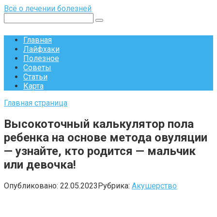
Перейти
Всё о лечении болезней
к
Поиск:
контенту
Главная
Лайфхаки
Полезное
Советы
Статьи
Карта
Главная страница
Высокоточный калькулятор пола
ребенка на основе метода овуляции
— узнайте, кто родится — мальчик
или девочка!
Опубликовано:
22.05.2023
Рубрика:
Акушерство