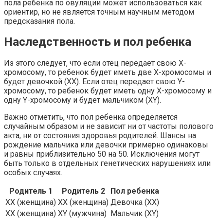
пола ребенка по овуляции может использоваться как
ориентир, но не является точным научным методом
предсказания пола.
Наследственность и пол ребенка
Из этого следует, что если отец передает свою X-
хромосому, то ребенок будет иметь две X-хромосомы и
будет девочкой (XX). Если отец передает свою Y-
хромосому, то ребенок будет иметь одну X-хромосому и
одну Y-хромосому и будет мальчиком (XY).
Важно отметить, что пол ребенка определяется
случайным образом и не зависит ни от частоты полового
акта, ни от состояния здоровья родителей. Шансы на
рождение мальчика или девочки примерно одинаковы
и равны приблизительно 50 на 50. Исключения могут
быть только в отдельных генетических нарушениях или
особых случаях.
Родитель 1
Родитель 2
Пол ребенка
XX (женщина)
XX (женщина)
Девочка (XX)
XX (женщина)
XY (мужчина)
Мальчик (XY)