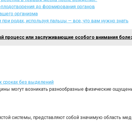
оплодотворения до формирования органов
вашего организма
при родах, используя пальцы — все, что вам нужно знать
ный процесс или заслуживающие особого внимания бол
х сроках без выделений
щины могут возникать разнообразные физические ощущени
истой системы, представляют собой значимую область мед