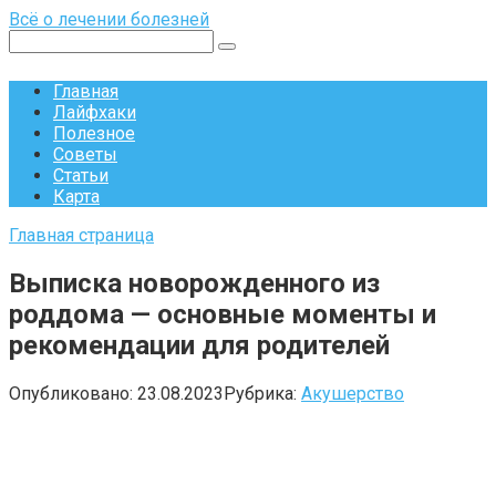
Перейти
Всё о лечении болезней
к
Поиск:
контенту
Главная
Лайфхаки
Полезное
Советы
Статьи
Карта
Главная страница
Выписка новорожденного из
роддома — основные моменты и
рекомендации для родителей
Опубликовано:
23.08.2023
Рубрика:
Акушерство