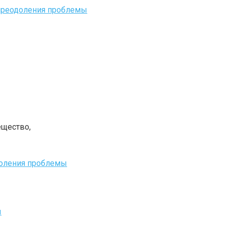
 преодоления проблемы
ещество,
доления проблемы
ы