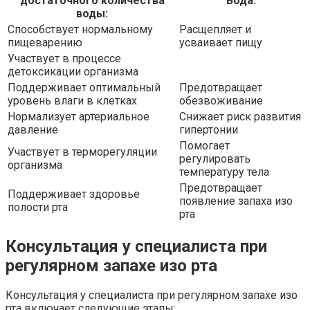
достаточного количества
Вода:
воды:
Способствует нормальному
Расщепляет и
пищеварению
усваивает пищу
Участвует в процессе
детоксикации организма
Поддерживает оптимальный
Предотвращает
уровень влаги в клетках
обезвоживание
Нормализует артериальное
Снижает риск развития
давление
гипертонии
Помогает
Участвует в терморегуляции
регулировать
организма
температуру тела
Предотвращает
Поддерживает здоровье
появление запаха изо
полости рта
рта
Консультация у специалиста при
регулярном запахе изо рта
Консультация у специалиста при регулярном запахе изо
рта включает следующие этапы: