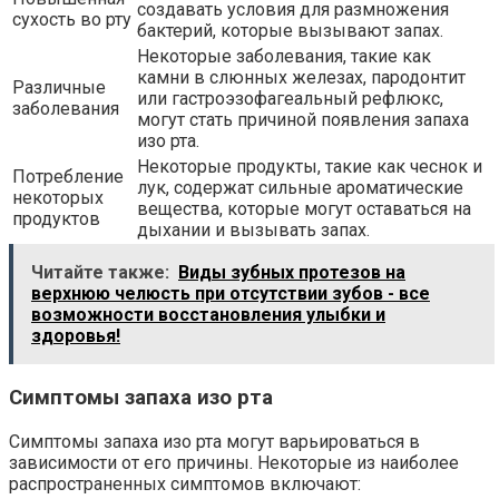
создавать условия для размножения
сухость во рту
бактерий, которые вызывают запах.
Некоторые заболевания, такие как
камни в слюнных железах, пародонтит
Различные
или гастроэзофагеальный рефлюкс,
заболевания
могут стать причиной появления запаха
изо рта.
Некоторые продукты, такие как чеснок и
Потребление
лук, содержат сильные ароматические
некоторых
вещества, которые могут оставаться на
продуктов
дыхании и вызывать запах.
Читайте также:
Виды зубных протезов на
верхнюю челюсть при отсутствии зубов - все
возможности восстановления улыбки и
здоровья!
Симптомы запаха изо рта
Симптомы запаха изо рта могут варьироваться в
зависимости от его причины. Некоторые из наиболее
распространенных симптомов включают: