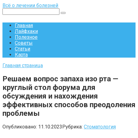
Перейти
Всё о лечении болезней
к
Поиск:
контенту
Главная
Лайфхаки
Полезное
Советы
Статьи
Карта
Главная страница
Решаем вопрос запаха изо рта —
круглый стол форума для
обсуждения и нахождения
эффективных способов преодоления
проблемы
Опубликовано:
11.10.2023
Рубрика:
Стоматология