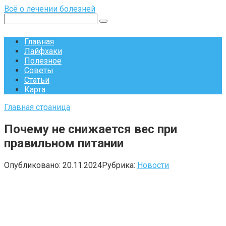
Перейти
Всё о лечении болезней
к
Поиск:
контенту
Главная
Лайфхаки
Полезное
Советы
Статьи
Карта
Главная страница
Почему не снижается вес при
правильном питании
Опубликовано:
20.11.2024
Рубрика:
Новости