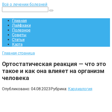
Перейти
Всё о лечении болезней
к
Поиск:
контенту
Главная
Лайфхаки
Полезное
Советы
Статьи
Карта
Главная страница
Ортостатическая реакция — что это
такое и как она влияет на организм
человека
Опубликовано:
04.08.2023
Рубрика:
Кардиалогия