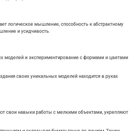
ает логическое мышление, способность к абстрактному
ление и усидчивость.
ных моделей и экспериментирование с формами и цветами
здания своих уникальных моделей находится в руках
ают свои навыки работы с мелкими объектами, укрепляют
струкциям и складывая бумагу точно по линиям. Таким