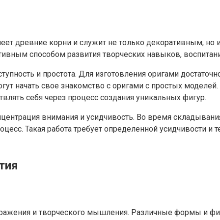
меет древние корни и служит не только декоративным, но 
ктивным способом развития творческих навыков, воспитан
упность и простота. Для изготовления оригами достаточно
огут начать свое знакомство с оригами с простых моделей.
влять себя через процесс создания уникальных фигур.
онцентрация внимания и усидчивость. Во время складыван
цесс. Такая работа требует определенной усидчивости и те
тия
бражения и творческого мышления. Различные формы и фи