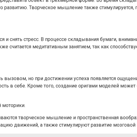
редставить объект в трехмерной форме. Во время склады
его развитию. Творческое мышление также стимулируется,
 и снять стресс. В процессе складывания бумаги, внимани
акже считается медитативным занятием, так как способств
вызовом, но при достижении успеха появляется ощущение
сть в себе. Кроме того, создание оригами моделей может
 моторики.
ваются творческое мышление и пространственная воображе
цию движений, а также стимулируют развитие мозговой 