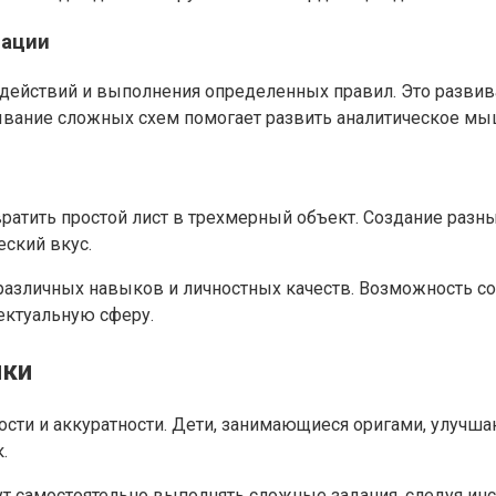
рации
 действий и выполнения определенных правил. Это развив
ание сложных схем помогает развить аналитическое мыш
вратить простой лист в трехмерный объект. Создание раз
еский вкус.
различных навыков и личностных качеств. Возможность со
лектуальную сферу.
ики
ости и аккуратности. Дети, занимающиеся оригами, улучш
.
гут самостоятельно выполнять сложные задания, следуя ин