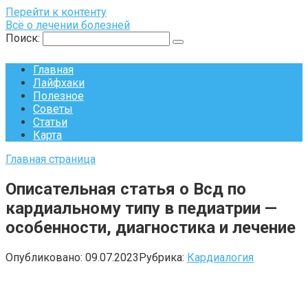
Перейти к контенту
Всё о лечении болезней
Поиск:
Главная
Лайфхаки
Полезное
Советы
Статьи
Карта
Главная страница
Описательная статья о Всд по
кардиальному типу в педиатрии —
особенности, диагностика и лечение
Опубликовано:
09.07.2023
Рубрика:
Кардиалогия