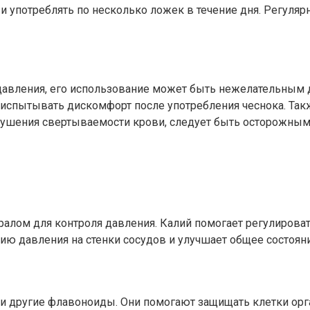
 и употреблять по несколько ложек в течение дня. Регуля
давления, его использование может быть нежелательным
ут испытывать дискомфорт после употребления чеснока. Та
шения свертываемости крови, следует быть осторожными
алом для контроля давления. Калий помогает регулироват
нию давления на стенки сосудов и улучшает общее состоян
С и другие флавоноиды. Они помогают защищать клетки о