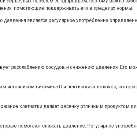
й серьезных проблем со здоровьем, поэтому важно забот
ления, помогающие поддерживать его в пределах нормы.
давления является регулярное употребление определенных
вует расслаблению сосудов и снижению давления. Его мо
ым источником витамина С и пектиновых волокон, которы
ржание клетчатки делает овсянку отличным продуктом для
оторые помогают снижать давление. Регулярное употребл