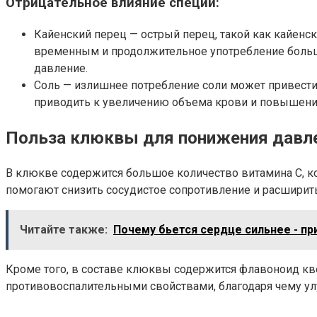
Отрицательное влияние специй:
Кайенский перец — острый перец, такой как кайенс
временным и продолжительное употребление больш
давление.
Соль — излишнее потребление соли может привести
приводить к увеличению объема крови и повышению
Польза клюквы для понижения давл
В клюкве содержится большое количество витамина С, 
помогают снизить сосудистое сопротивление и расширить 
Читайте также:
Почему бьется сердце сильнее - п
Кроме того, в составе клюквы содержится флавоноид кв
противовоспалительными свойствами, благодаря чему улу