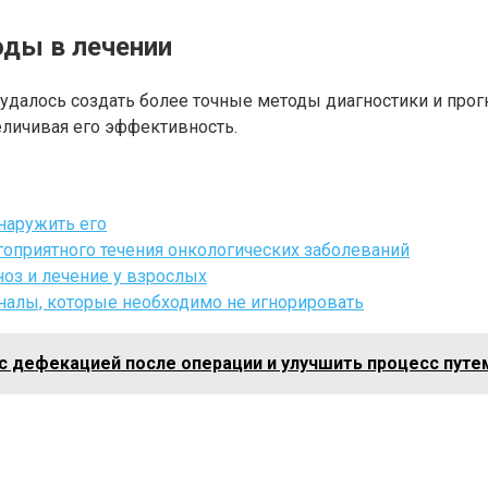
оды в лечении
далось создать более точные методы диагностики и прогн
еличивая его эффективность.
наружить его
оприятного течения онкологических заболеваний
ноз и лечение у взрослых
налы, которые необходимо не игнорировать
 дефекацией после операции и улучшить процесс путем