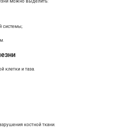
езни можно выделить:
й системы;
м.
лезни
й клетки и таза.
азрушения костной ткани.