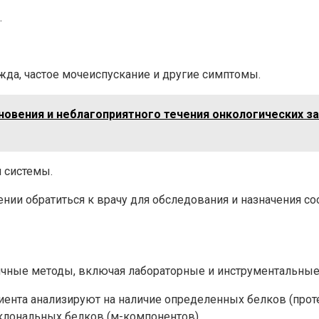
.
да, частое мочеиспускание и другие симптомы.
вения и неблагоприятного течения онкологических заб
 системы.
ении обратиться к врачу для обследования и назначения с
ичные методы, включая лабораторные и инструментальные
иента анализируют на наличие определенных белков (прот
клональных белков (м-компонентов).