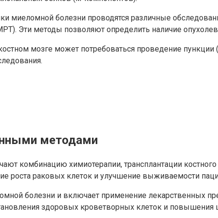
ики миеломной болезни проводятся различные обследовани
МРТ). Эти методы позволяют определить наличие опухолев
остном мозге может потребоваться проведение пункции (п
следования.
енными методами
т комбинацию химиотерапии, трансплантации костного мо
ие роста раковых клеток и улучшение выживаемости паци
омной болезни и включает применение лекарственных пре
становления здоровых кроветворных клеток и повышения 