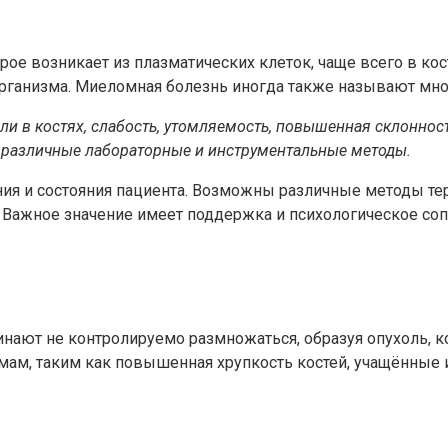
ое возникает из плазматических клеток, чаще всего в кост
 организма. Миеломная болезнь иногда также называют м
в костях, слабость, утомляемость, повышенная склонност
я различные лабораторные и инструментальные методы.
ния и состояния пациента. Возможны различные методы те
ажное значение имеет поддержка и психологическое сопр
чинают не контролируемо размножаться, образуя опухоль,
омам, таким как повышенная хрупкость костей, учащённые