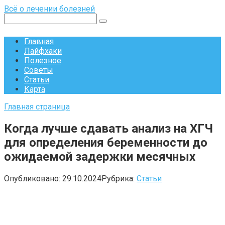
Перейти
Всё о лечении болезней
к
Поиск:
контенту
Главная
Лайфхаки
Полезное
Советы
Статьи
Карта
Главная страница
Когда лучше сдавать анализ на ХГЧ
для определения беременности до
ожидаемой задержки месячных
Опубликовано:
29.10.2024
Рубрика:
Статьи