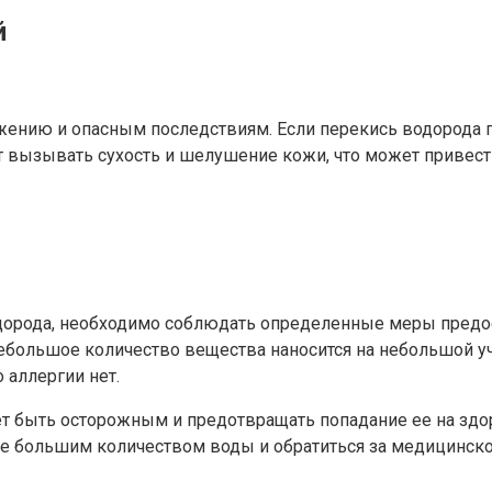
й
жению и опасным последствиям. Если перекись водорода п
 вызывать сухость и шелушение кожи, что может привест
дорода, необходимо соблюдать определенные меры предо
ебольшое количество вещества наносится на небольшой уча
о аллергии нет.
ет быть осторожным и предотвращать попадание ее на зд
ее большим количеством воды и обратиться за медицинск