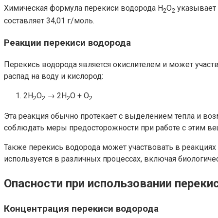
Химическая формула перекиси водорода H
O
указывает 
2
2
составляет 34,01 г/моль.
Реакции перекиси водорода
Перекись водорода является окислителем и может участв
распад на воду и кислород:
2H
O
→ 2H
O + O
2
2
2
2
Эта реакция обычно протекает с выделением тепла и во
соблюдать меры предосторожности при работе с этим в
Также перекись водорода может участвовать в реакциях 
используется в различных процессах, включая биологич
Опасности при использовании переки
Концентрация перекиси водорода