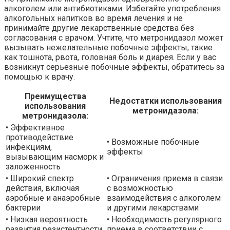
алкоголем или антибиотиками. Избегайте употребления
алкогольных напитков во время лечения и не
принимайте другие лекарственные средства без
согласования с врачом. Учтите, что метронидазол может
вызывать нежелательные побочные эффекты, такие
как тошнота, рвота, головная боль и диарея. Если у вас
возникнут серьезные побочные эффекты, обратитесь за
помощью к врачу.
Преимущества
Недостатки использования
использования
метронидазола:
метронидазола:
• Эффективное
противодействие
• Возможные побочные
инфекциям,
эффекты
вызывающим насморк и
заложенность
• Широкий спектр
• Ограничения приема в связи
действия, включая
с возможностью
аэробные и анаэробные
взаимодействия с алкоголем
бактерии
и другими лекарствами
• Низкая вероятность
• Необходимость регулярного
развития резистентности
приема в соответствии с