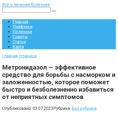
Перейти
Всё о лечении болезней
к
Поиск:
контенту
Главная
Лайфхаки
Полезное
Советы
Статьи
Карта
Главная страница
Метронидазол — эффективное
средство для борьбы с насморком и
заложенностью, которое поможет
быстро и безболезненно избавиться
от неприятных симптомов
Опубликовано:
03.07.2023
Рубрика:
Без рубрики