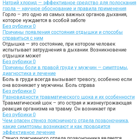
Натрий хлорид — эффективное средство для полоскания
горла — научное обоснование и правила применения
Горло – это одно из самых важных органов дыхания,
которое нуждается в особой заботе
Без рубрики
0
Причины появления состояния отдышки и способы
справиться с ним
Отдышка — это состояние, при котором человек
испытывает затруднения в дыхании. Возникновение
отдышки может
Без рубрики
0
Причины боли в правой груди у мужчин — симптомы,
диагностика и лечение
Боль в груди всегда вызывает тревогу, особенно если
она возникает у мужчины. Боль справа
Без рубрики
0
Разновидности травматического шока и их особенности
Травматический шок – это острая и жизнеугрожающая
реакция организма на травму. Он возникает при
Без рубрики
0
Чем опасен стеноз поясничного отдела позвоночника,
какие симптомы возникают и как проводится
эффективное лечение
Стеноз поясничного отдела позвоночника является