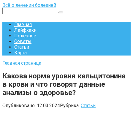
Перейти
Всё о лечении болезней
к
Поиск:
контенту
Главная
Лайфхаки
Полезное
Советы
Статьи
Карта
Главная страница
Какова норма уровня кальцитонина
в крови и что говорят данные
анализы о здоровье?
Опубликовано:
12.03.2024
Рубрика:
Статьи