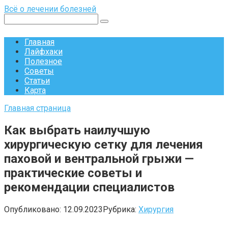
Перейти
Всё о лечении болезней
к
Поиск:
контенту
Главная
Лайфхаки
Полезное
Советы
Статьи
Карта
Главная страница
Как выбрать наилучшую
хирургическую сетку для лечения
паховой и вентральной грыжи —
практические советы и
рекомендации специалистов
Опубликовано:
12.09.2023
Рубрика:
Хирургия