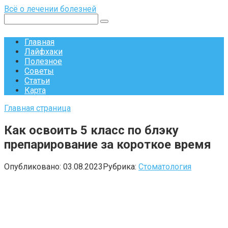
Перейти
Всё о лечении болезней
к
Поиск:
контенту
Главная
Лайфхаки
Полезное
Советы
Статьи
Карта
Главная страница
Как освоить 5 класс по блэку
препарирование за короткое время
Опубликовано:
03.08.2023
Рубрика:
Стоматология