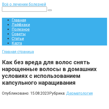
Перейти
Всё о лечении болезней
к
Поиск:
контенту
Главная
Лайфхаки
Полезное
Советы
Статьи
Карта
Главная страница
Как без вреда для волос снять
нарощенные волосы в домашних
условиях с использованием
капсульного наращивания
Опубликовано:
15.08.2023
Рубрика:
Дерматология