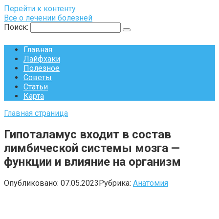
Перейти к контенту
Всё о лечении болезней
Поиск:
Главная
Лайфхаки
Полезное
Советы
Статьи
Карта
Главная страница
Гипоталамус входит в состав
лимбической системы мозга —
функции и влияние на организм
Опубликовано:
07.05.2023
Рубрика:
Анатомия