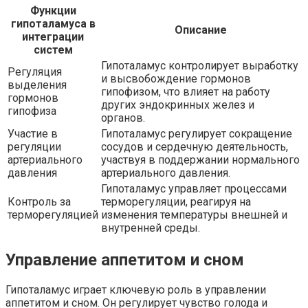
Функции
гипоталамуса в
Описание
интеграции
систем
Гипоталамус контролирует выработку
Регуляция
и высвобождение гормонов
выделения
гипофизом, что влияет на работу
гормонов
других эндокринных желез и
гипофиза
органов.
Участие в
Гипоталамус регулирует сокращение
регуляции
сосудов и сердечную деятельность,
артериального
участвуя в поддержании нормального
давления
артериального давления.
Гипоталамус управляет процессами
Контроль за
терморегуляции, реагируя на
терморегуляцией
изменения температуры внешней и
внутренней среды.
Управление аппетитом и сном
Гипоталамус играет ключевую роль в управлении
аппетитом и сном. Он регулирует чувство голода и