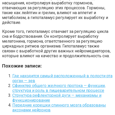
насыщения, контролируя выработку гормонов,
отвечающих за регуляцию этих процессов. Гормоны,
такие как лейптин и грелин, влияют на аппетит и
метаболизм, а гипоталамус регулирует их выработку и
действие.
Кроме того, гипоталамус отвечает за регуляцию цикла
сна и бодрствования. Он контролирует выработку
мелатонина, гормона, ответственного за регуляцию
циркадных ритмов организма. Гипоталамус также
связан с выработкой других важных нейромедиаторов,
которые влияют на качество и продолжительность сна.
Похожие записи:
Где находится самый расположенный в полости рта
орган — зев
Сфинктер общего желчного протока — функции,
структура и роль в пищеварительном процессе
Структура рефлекторной дуги — механизмы и
функционирование
Передние корешки спинного мозга образованы
аксонами нейронов