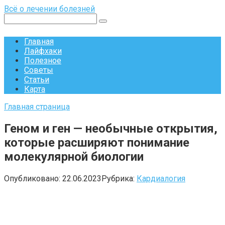
Перейти
Всё о лечении болезней
к
Поиск:
контенту
Главная
Лайфхаки
Полезное
Советы
Статьи
Карта
Главная страница
Геном и ген — необычные открытия,
которые расширяют понимание
молекулярной биологии
Опубликовано:
22.06.2023
Рубрика:
Кардиалогия