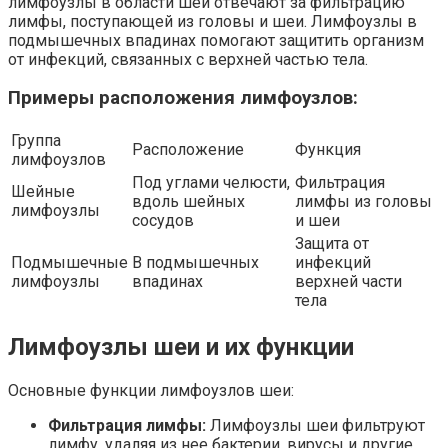
лимфоузлы в области шеи отвечают за фильтрацию
лимфы, поступающей из головы и шеи. Лимфоузлы в
подмышечных впадинах помогают защитить организм
от инфекций, связанных с верхней частью тела.
Примеры расположения лимфоузлов:
Группа
Расположение
Функция
лимфоузлов
Под углами челюсти,
Фильтрация
Шейные
вдоль шейных
лимфы из головы
лимфоузлы
сосудов
и шеи
Защита от
Подмышечные
В подмышечных
инфекций
лимфоузлы
впадинах
верхней части
тела
Лимфоузлы шеи и их функции
Основные функции лимфоузлов шеи:
Фильтрация лимфы:
Лимфоузлы шеи фильтруют
лимфу, удаляя из нее бактерии, вирусы и другие