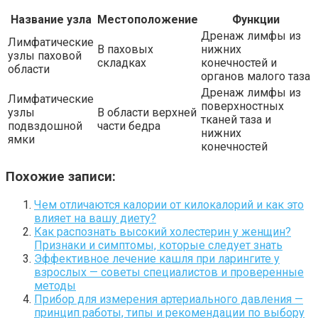
Название узла
Местоположение
Функции
Дренаж лимфы из
Лимфатические
В паховых
нижних
узлы паховой
складках
конечностей и
области
органов малого таза
Дренаж лимфы из
Лимфатические
поверхностных
узлы
В области верхней
тканей таза и
подвздошной
части бедра
нижних
ямки
конечностей
Похожие записи:
Чем отличаются калории от килокалорий и как это
влияет на вашу диету?
Как распознать высокий холестерин у женщин?
Признаки и симптомы, которые следует знать
Эффективное лечение кашля при ларингите у
взрослых — советы специалистов и проверенные
методы
Прибор для измерения артериального давления —
принцип работы, типы и рекомендации по выбору