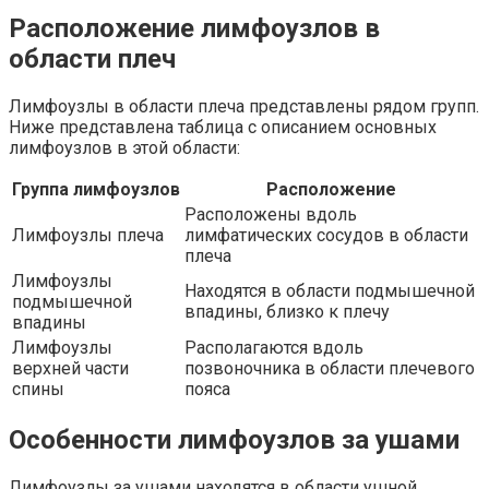
Расположение лимфоузлов в
области плеч
Лимфоузлы в области плеча представлены рядом групп.
Ниже представлена таблица с описанием основных
лимфоузлов в этой области:
Группа лимфоузлов
Расположение
Расположены вдоль
Лимфоузлы плеча
лимфатических сосудов в области
плеча
Лимфоузлы
Находятся в области подмышечной
подмышечной
впадины, близко к плечу
впадины
Лимфоузлы
Располагаются вдоль
верхней части
позвоночника в области плечевого
спины
пояса
Особенности лимфоузлов за ушами
Лимфоузлы за ушами находятся в области ушной