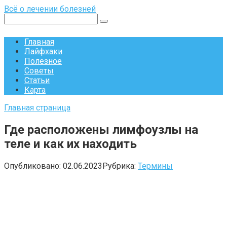
Перейти
Всё о лечении болезней
к
Поиск:
контенту
Главная
Лайфхаки
Полезное
Советы
Статьи
Карта
Главная страница
Где расположены лимфоузлы на
теле и как их находить
Опубликовано:
02.06.2023
Рубрика:
Термины