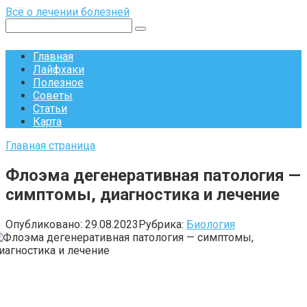
Перейти
Всё о лечении болезней
к
Поиск:
контенту
Главная
Лайфхаки
Полезное
Советы
Статьи
Карта
Главная страница
Флоэма дегенеративная патология —
симптомы, диагностика и лечение
Опубликовано:
29.08.2023
Рубрика:
Биология