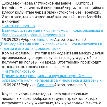
Дождевой червь (латинское название — Lumbricus
terrestris) — известный почвенный червь, относящийся к
классу кольчатые черви (членистоногие без черепахи).
Этот класс, также известный как малый класс Annelida,
включает
Читать полностью
Взаимодействия живых организмов — комменсализм в
биологии и его роль в экосистемах
19.09.2023
Рубрика:
Биология
Автор:
prostadm
0
Комменсализм — это тип взаимодействия между двумя
организмами, где один получает выгоду, а другой не
получает ни пользы, ни вреда. Этот термин происходит
от латинского слова commensalis, что
Читать полностью
Приметы и характеристики круглых червей — как
определить наличие паразитов у человека и животных
19.09.2023
Рубрика:
Биология
Автор:
prostadm
0
Круглые черви (нематоды) – это одна из самых
численных и разнообразных групп паразитов, которая
встречается как у животных, так и у человека. Узнать о