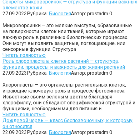
Секреты микроворсинок — структура и функции важных
элементов кожи
27.09.2023
Рубрика:
Биология
Автор:
prostadm
0
Микроворсинки – это мелкие выступы, образованные
на поверхности клеток или тканей, которые играют
важную роль в различных биологических процессах.
Они могут выполнять защитные, поглощающие, или
сенсорные функции. Структура
Читать полностью
Роль хлоропласта в клетке растений — структура,
функции, процессы и важность для жизни растений
27.09.2023
Рубрика:
Биология
Автор:
prostadm
0
Хлоропласты – это органеллы растительных клеток,
играющие ключевую роль в процессе фотосинтеза.
Известные своим зеленым цветом благодаря
хлорофиллу, они обладают специфической структурой и
функциями, необходимыми для питания и
Читать полностью
Дождевой червь — класс беспозвоночных, к которому
он относится
22.09.2023
Рубрика:
Биология
Автор:
prostadm
0