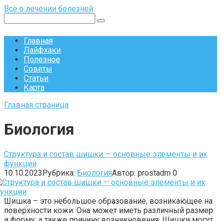
Перейти
Всё о лечении болезней
к
Поиск:
контенту
Главная
Лайфхаки
Полезное
Советы
Статьи
Карта
Главная страница
Биология
Структура и состав шишки — основные элементы и их
функции
10.10.2023
Рубрика:
Биология
Автор:
prostadm
0
Шишка – это небольшое образование, возникающее на
поверхности кожи. Она может иметь различный размер
и форму, а также причину возникновения. Шишки могут