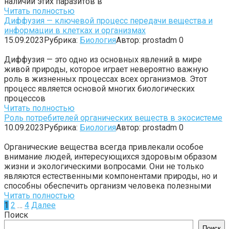
наличии этих паразитов в
Читать полностью
Диффузия — ключевой процесс передачи вещества и
информации в клетках и организмах
15.09.2023
Рубрика:
Биология
Автор:
prostadm
0
Диффузия — это одно из основных явлений в мире
живой природы, которое играет невероятно важную
роль в жизненных процессах всех организмов. Этот
процесс является основой многих биологических
процессов
Читать полностью
Роль потребителей органических веществ в экосистеме
10.09.2023
Рубрика:
Биология
Автор:
prostadm
0
Органические вещества всегда привлекали особое
внимание людей, интересующихся здоровым образом
жизни и экологическими вопросами. Они не только
являются естественными компонентами природы, но и
способны обеспечить организм человека полезными
Читать полностью
Навигация
1
2
…
4
Далее
по
Поиск
записям
Поиск