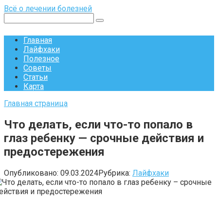
Перейти
Всё о лечении болезней
к
Поиск:
контенту
Главная
Лайфхаки
Полезное
Советы
Статьи
Карта
Главная страница
Что делать, если что-то попало в
глаз ребенку — срочные действия и
предостережения
Опубликовано:
09.03.2024
Рубрика:
Лайфхаки