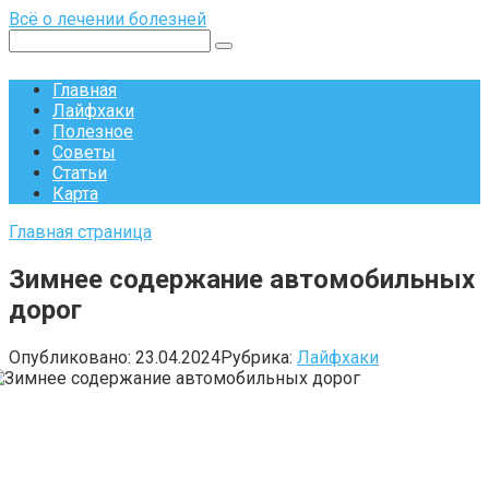
Перейти
Всё о лечении болезней
к
Поиск:
контенту
Главная
Лайфхаки
Полезное
Советы
Статьи
Карта
Главная страница
Зимнее содержание автомобильных
дорог
Опубликовано:
23.04.2024
Рубрика:
Лайфхаки