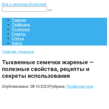
Перейти
Всё о лечении болезней
к
Поиск:
контенту
Главная
Лайфхаки
Полезное
Советы
Статьи
Карта
Главная страница
Тыквенные семечки жареные —
полезные свойства, рецепты и
секреты использования
Опубликовано:
08.10.2023
Рубрика:
Профилактика