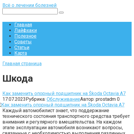
Перейти
Всё о лечении болезней
к
Поиск:
контенту
Главная
Лайфхаки
Полезное
Советы
Статьи
Карта
Главная страница
Шкода
Как заменить опорный подшипник на Škoda Octavia A7
17.07.2023
Рубрика:
Обслуживание
Автор:
prostadm
0
Каждый автомобилист знает, что поддержание
технического состояния транспортного средства требует
внимания и регулярного вмешательства. На каждом
этапе эксплуатации автомобиля возникают вопросы,
связанные с необходимостью выполнения различных