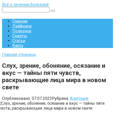
Перейти
Всё о лечении болезней
к
Поиск:
контенту
Главная
Лайфхаки
Полезное
Советы
Статьи
Карта
Главная страница
Слух, зрение, обоняние, осязание и
вкус — тайны пяти чувств,
раскрывающие лица мира в новом
свете
Опубликовано:
07.07.2023
Рубрика:
Анатомия