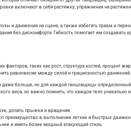
нировки включают в себя растяжку, упражнения на растяж
озы и движения на сцене, а также избегать травм и перен
дания без дискомфорта. Гибкость помогает им создавать 
х факторов, таких как рост, структура костей, процент ж
нить равновесие между силой и грациозностью движений.
 и даже больше, но для каждой танцовщицы определенный 
ого веса, но важно помнить, что каждое тело уникально и
духе, делать прыжки и вращения.
т преимущество в выполнении легких и быстрых движен
ьнее и иметь более мощный атакующий стиль.