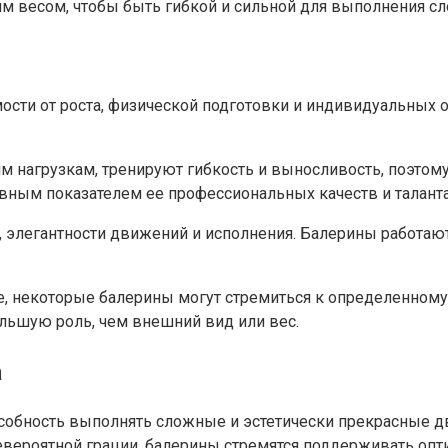
им весом, чтобы быть гибкой и сильной для выполнения с
ости от роста, физической подготовки и индивидуальных 
нагрузкам, тренируют гибкость и выносливость, поэтому 
авным показателем ее профессиональных качеств и таланта
, элегантности движений и исполнения. Балерины работаю
, некоторые балерины могут стремиться к определенному в
ольшую роль, чем внешний вид или вес.
а
собность выполнять сложные и эстетически прекрасные дв
невероятной грации, балерины стремятся поддерживать оп