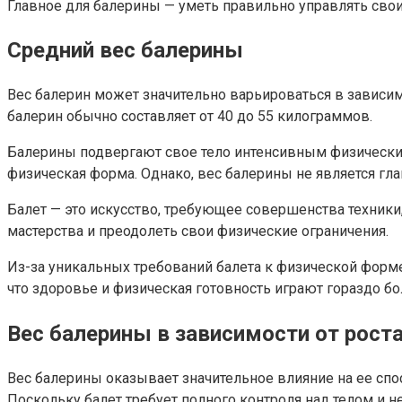
Главное для балерины — уметь правильно управлять сво
Средний вес балерины
Вес балерин может значительно варьироваться в зависим
балерин обычно составляет от 40 до 55 килограммов.
Балерины подвергают свое тело интенсивным физическим 
физическая форма. Однако, вес балерины не является гл
Балет — это искусство, требующее совершенства техники
мастерства и преодолеть свои физические ограничения.
Из-за уникальных требований балета к физической форме
что здоровье и физическая готовность играют гораздо б
Вес балерины в зависимости от рост
Вес балерины оказывает значительное влияние на ее спо
Поскольку балет требует полного контроля над телом и 