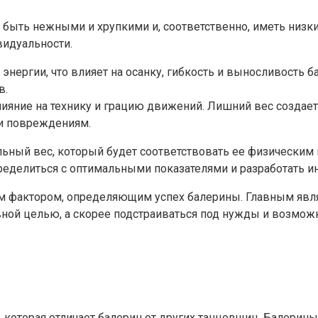
ыть нежными и хрупкими и, соответственно, иметь низкий
идуальности.
энергии, что влияет на осанку, гибкость и выносливость 
в.
ияние на технику и грацию движений. Лишний вес создает
 и повреждениям.
ьный вес, который будет соответствовать ее физическим
пределиться с оптимальными показателями и разработать 
ным фактором, определяющим успех балерины. Главным явл
лавной целью, а скорее подстраиваться под нужды и возмо
, которая отличает балерин от других танцовщиц. Балерин