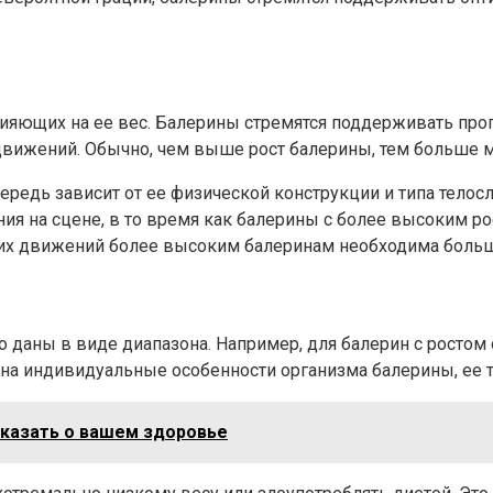
лияющих на ее вес. Балерины стремятся поддерживать пр
движений. Обычно, чем выше рост балерины, тем больше м
очередь зависит от ее физической конструкции и типа тел
ия на сцене, в то время как балерины с более высоким ро
ких движений более высоким балеринам необходима больша
даны в виде диапазона. Например, для балерин с ростом о
е на индивидуальные особенности организма балерины, ее
сказать о вашем здоровье