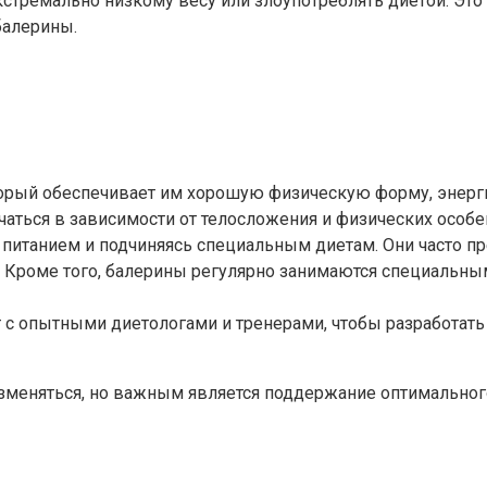
экстремально низкому весу или злоупотреблять диетой. Э
балерины.
торый обеспечивает им хорошую физическую форму, энер
аться в зависимости от телосложения и физических особ
питанием и подчиняясь специальным диетам. Они часто пр
. Кроме того, балерины регулярно занимаются специальн
с опытными диетологами и тренерами, чтобы разработать
 изменяться, но важным является поддержание оптимально