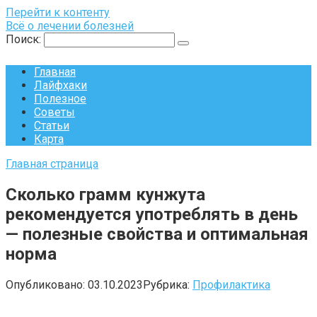
Перейти к контенту
Всё о лечении болезней
Поиск:
Главная
Лайфхаки
Полезное
Советы
Статьи
Карта
Главная страница
Сколько грамм кунжута
рекомендуется употреблять в день
— полезные свойства и оптимальная
норма
Опубликовано:
03.10.2023
Рубрика:
Профилактика