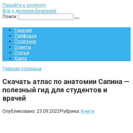
Перейти к контенту
Всё о лечении болезней
Поиск:
Главная
Лайфхаки
Полезное
Советы
Статьи
Карта
Главная страница
Скачать атлас по анатомии Сапина —
полезный гид для студентов и
врачей
Опубликовано:
23.09.2023
Рубрика:
Книги