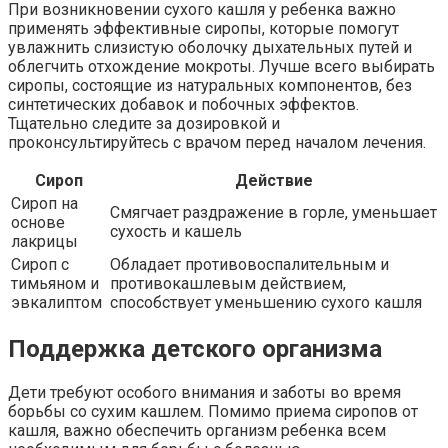
При возникновении сухого кашля у ребенка важно
применять эффективные сиропы, которые помогут
увлажнить слизистую оболочку дыхательных путей и
облегчить отхождение мокроты. Лучше всего выбирать
сиропы, состоящие из натуральных компонентов, без
синтетических добавок и побочных эффектов.
Тщательно следите за дозировкой и
проконсультируйтесь с врачом перед началом лечения.
Сироп
Действие
Сироп на
Смягчает раздражение в горле, уменьшает
основе
сухость и кашель
лакрицы
Сироп с
Обладает противовоспалительным и
тимьяном и
противокашлевым действием,
эвкалиптом
способствует уменьшению сухого кашля
Поддержка детского организма
Дети требуют особого внимания и заботы во время
борьбы со сухим кашлем. Помимо приема сиропов от
кашля, важно обеспечить организм ребенка всем