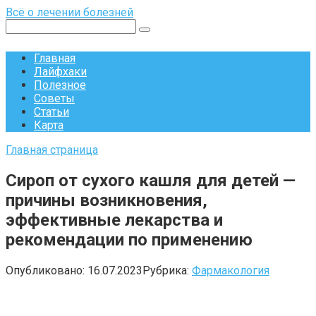
Перейти
Всё о лечении болезней
к
Поиск:
контенту
Главная
Лайфхаки
Полезное
Советы
Статьи
Карта
Главная страница
Сироп от сухого кашля для детей —
причины возникновения,
эффективные лекарства и
рекомендации по применению
Опубликовано:
16.07.2023
Рубрика:
Фармакология