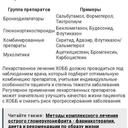
Группа препаратов
Примеры
Сальбутамол, Формотерол,
Бронходилататоры
Тиотропиум
Беклометазон, Будесонид,
Глюкокортикостероиды
Флутиказон
Комбинированные
Серетид, Адвэир, Флутиказон/
препараты
Сальметерол
Ацетилцистеин, Бромгексин,
Муколитики
Карбоцистеин
Лекарственное лечение ХОББ должно проводиться под
наблюдением врача, который подберет оптимальную
комбинацию препаратов, учитывая индивидуальные
особенности пациента и степень тяжести заболевания.
Регулярное применение лекарственных препаратов
может значительно улучшить качество жизни пациентов
с ХОББ и снизить риск прогрессирования заболевания.
Читайте также:
Методы комплексного лечения
острого гломерулонефрита - фармакотерапия,
диета и рекомендации по образу жизни