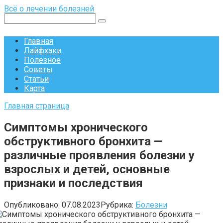
Перейти
Всё о лечении болезней
к
Поиск:
контенту
Главная
Лайфхаки
Полезное
Советы
Статьи
Карта
Главная страница
Симптомы хронического
обструктивного бронхита —
различные проявления болезни у
взрослых и детей, основные
признаки и последствия
Опубликовано:
07.08.2023
Рубрика:
Болезни